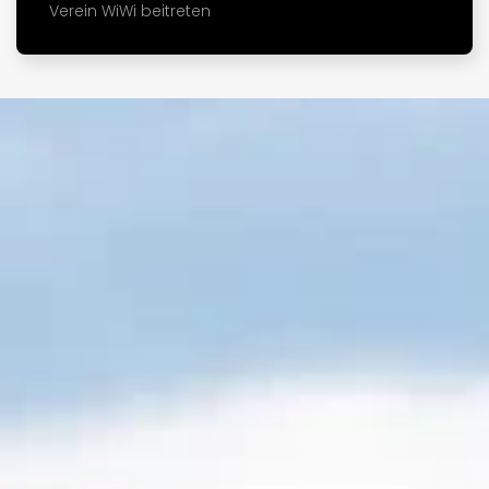
Verein WiWi beitreten