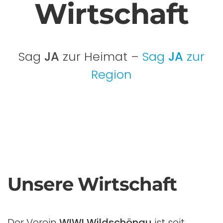
Wirt­schaft
Sag
JA
zur Heimat –
Sag
JA
zur
Region
Unsere Wirtschaft
Der Verein
WIWI Wildschönau
ist seit